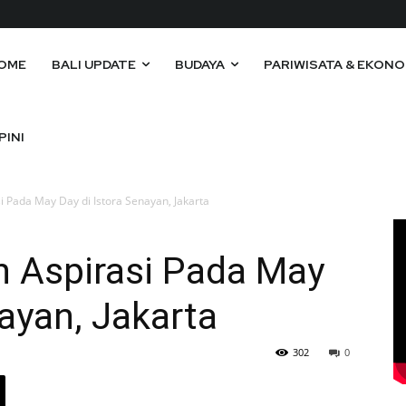
OME
BALI UPDATE
BUDAYA
PARIWISATA & EKONO
PINI
 Pada May Day di Istora Senayan, Jakarta
 Aspirasi Pada May
nayan, Jakarta
302
0