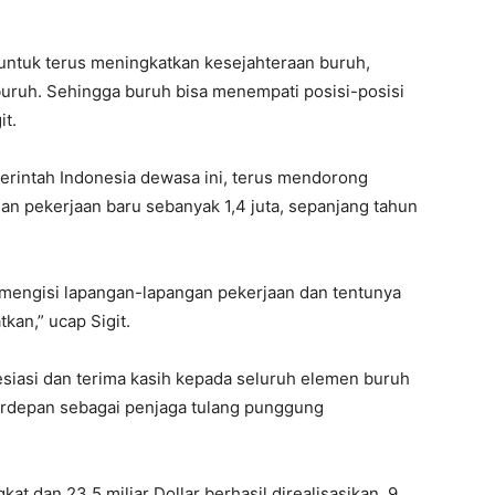
untuk terus meningkatkan kesejahteraan buruh,
uruh. Sehingga buruh bisa menempati posisi-posisi
it.
erintah Indonesia dewasa ini, terus mendorong
gan pekerjaan baru sebanyak 1,4 juta, sepanjang tahun
k mengisi lapangan-lapangan pekerjaan dan tentunya
kan,” ucap Sigit.
esiasi dan terima kasih kepada seluruh elemen buruh
s terdepan sebagai penjaga tulang punggung
kat dan 23,5 miliar Dollar berhasil direalisasikan, 9