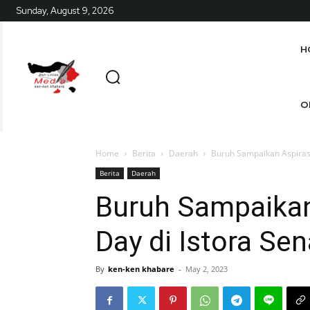
Sunday, August 9, 2026
H
O
Home
Berita
Daerah
Buruh Sampaikan Aspirasi
Berita
Daerah
Buruh Sampaikan
Day di Istora Se
By
ken-ken khabare
-
May 2, 2023