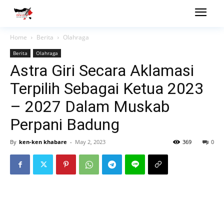
Home
Berita
Olahraga
Berita
Olahraga
Astra Giri Secara Aklamasi
Terpilih Sebagai Ketua 2023
– 2027 Dalam Muskab
Perpani Badung
By
ken-ken khabare
-
May 2, 2023
369
0