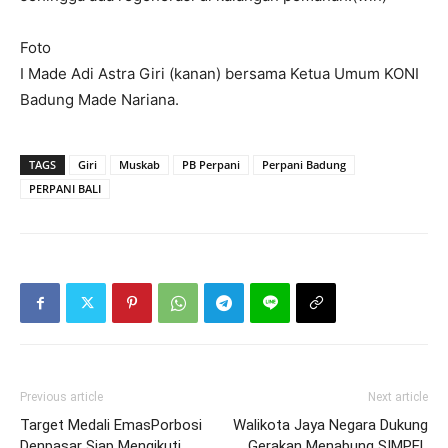
Foto
I Made Adi Astra Giri (kanan) bersama Ketua Umum KONI
Badung Made Nariana.
TAGS
Giri
Muskab
PB Perpani
Perpani Badung
PERPANI BALI
Previous article
Next article
Target Medali EmasPorbosi
Walikota Jaya Negara Dukung
Denpasar Siap Mengikuti
Gerakan Menabung SIMPEL