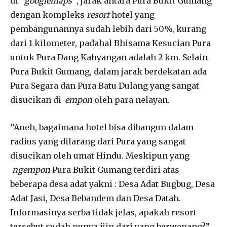
di
‘’googlemaps’’
, jarak antara Pura Bukit Gumang
dengan kompleks
resort
hotel yang
pembangunannya sudah lebih dari 50%, kurang
dari 1 kilometer, padahal Bhisama Kesucian Pura
untuk Pura Dang Kahyangan adalah 2 km. Selain
Pura Bukit Gumang, dalam jarak berdekatan ada
Pura Segara dan Pura Batu Dulang yang sangat
disucikan di-
empon
oleh para nelayan.
‘’Aneh, bagaimana hotel bisa dibangun dalam
radius yang dilarang dari Pura yang sangat
disucikan oleh umat Hindu. Meskipun yang
ngempon
Pura Bukit Gumang terdiri atas
beberapa desa adat yakni : Desa Adat Bugbug, Desa
Adat Jasi, Desa Bebandem dan Desa Datah.
Informasinya serba tidak jelas, apakah resort
tersebut sudah punya ijin dari yang berwenang?”