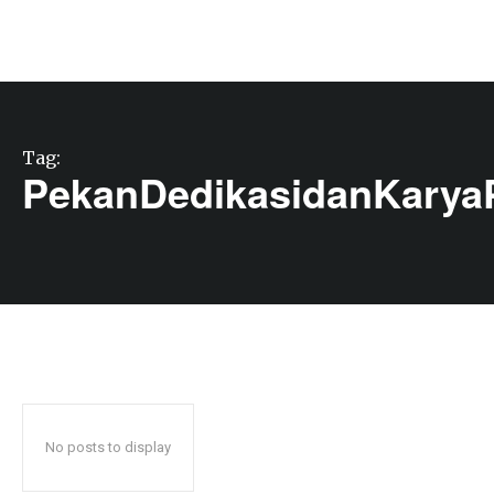
Tag:
PekanDedikasidanKary
No posts to display